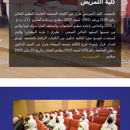
كٌلية التمريض
تأسست كلية التمريض بقرار من اللجنة الشعبية العامـة للتعليم العالي
رقم (535) ورقم (585) لسنة 2007 ميلادي ذو رقـم أشاري ( أ ل ت ع .
ل 319) والخاص بإعادة تنظيم الجامعات والمعاهد العليا بدولة ليبيا والتي
من ضمنها المعهد العالي الصحي – طبرق ( بلدية البطنان) والذي
أستحدث ليصبح مقرا للكلية لتكون من الكليات الرائدة بالجامعة. ثم تم
اصدار قرار بإنشاء فرع للكلية بمدينة البيضاء بقرار من السيد الدكتور
رئيس الجامعة رقم (23) لسنة 2015 ميلادي الصادر بتاريخ 15 يناير 2015
ميلادي …..
المــزيـــــد