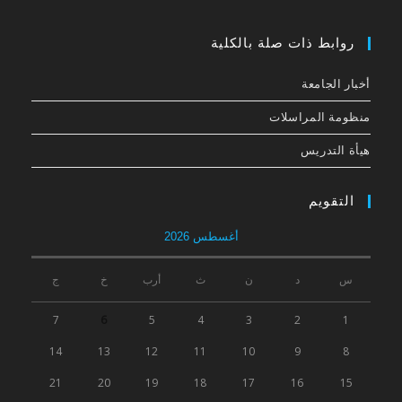
روابط ذات صلة بالكلية
أخبار الجامعة
منظومة المراسلات
هيأة التدريس
التقويم
أغسطس 2026
س
د
ن
ث
أرب
خ
ج
7
6
5
4
3
2
1
14
13
12
11
10
9
8
21
20
19
18
17
16
15