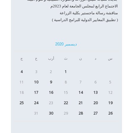
الاجتماع الرابع لمجلس الجامعة لعام 2023م
مناقشة رسالة ماجستير بكلية الزراعة
( تطبيق المعايير الدولية للبرامج الدراسية )
ديسمبر 2020
س
د
ن
ث
أرب
خ
ج
4
3
2
1
11
10
9
8
7
6
5
18
17
16
15
14
13
12
25
24
23
22
21
20
19
31
30
29
28
27
26