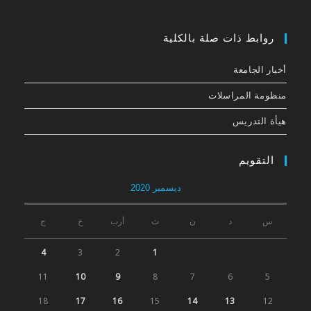
روابط ذات صلة بالكلية
أخبار الجامعة
منظومة المراسلات
هيأة التدريس
التقويم
ديسمبر 2020
س
د
ن
ث
أرب
خ
ج
4
3
2
1
11
10
9
8
7
6
5
18
17
16
15
14
13
12