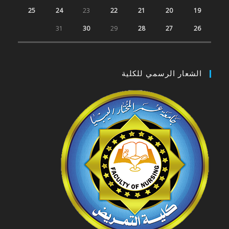
25
24
23
22
21
20
19
31
30
29
28
27
26
الشعار الرسمي للكلية